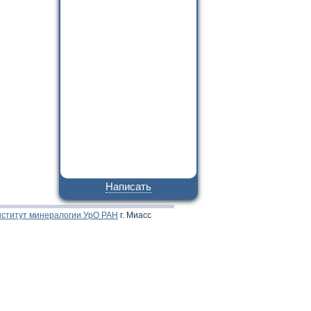
Написать
ститут минералогии УрО РАН
г. Миасс