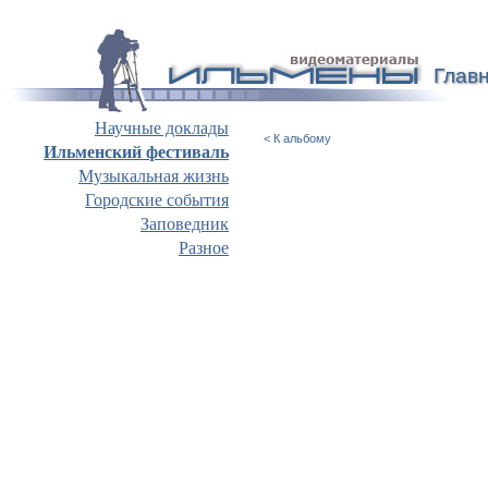
Глав
Научные доклады
< К альбому
Ильменский фестиваль
Музыкальная жизнь
Городские события
Заповедник
Разное