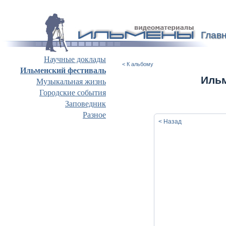
Глав
Научные доклады
< К альбому
Ильменский фестиваль
Ильм
Музыкальная жизнь
Городские события
Заповедник
Разное
< Назад