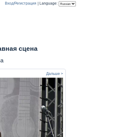
Вход/Регистрация
|
Language:
авная сцена
ва
Дальше >